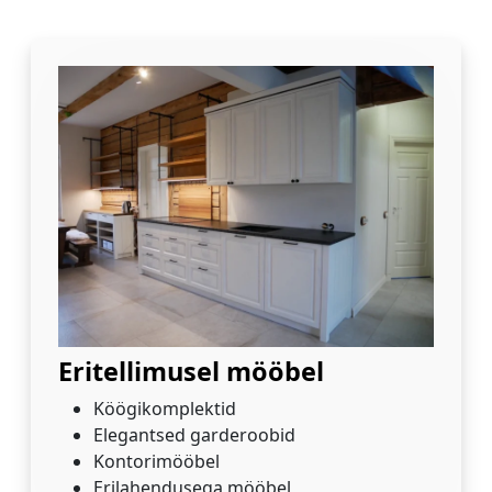
Eritellimusel mööbel
Köögikomplektid
Elegantsed garderoobid
Kontorimööbel
Erilahendusega mööbel